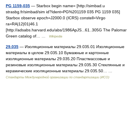
PG 1159-035
— Starbox begin name= [http://simbad.u
strasbg.fr/simbad/sim id?Ident=PG%201159 035 PG 1159 035]
Starbox observe epoch=J2000.0 (ICRS) constell=Virgo
ra=RA|12|01|46.1
[http://adsabs.harvard.edu/abs/1986ApJS...61..305G The Palomar
Green catalog of… …
Wikipedia
29.035
— Изоляционные материалы 29.035.01 Изоляционные
материалы в целом 29.035.10 Бумажные и картонные
изоляционные материалы 29.035.20 Пластмассовые и
резиновые изоляционные материалы 29.035.30 Стеклянные и
керамические изоляционные материалы 29.035.50… …
Стандарты Международной организации по стандартизации (ИСО)